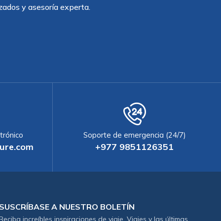
zados y asesoría experta.
trónico
Soporte de emergencia (24/7)
ure.com
+977 9851126351
SUSCRÍBASE A NUESTRO BOLETÍN
Reciba increíbles inspiraciones de viaje. Viajes y las últimas