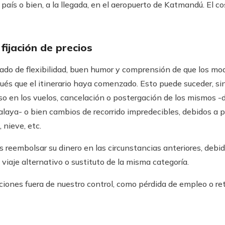
país o bien, a la llegada, en el aeropuerto de Katmandú. El c
fijación de precios
grado de flexibilidad, buen humor y comprensión de que los mo
ués que el itinerario haya comenzado. Esto puede suceder, sin
aso en los vuelos, cancelación o postergación de los mismos -
laya- o bien cambios de recorrido impredecibles, debidos a po
 nieve, etc.
eembolsar su dinero en las circunstancias anteriores, debido
 viaje alternativo o sustituto de la misma categoría.
ones fuera de nuestro control, como pérdida de empleo o retr