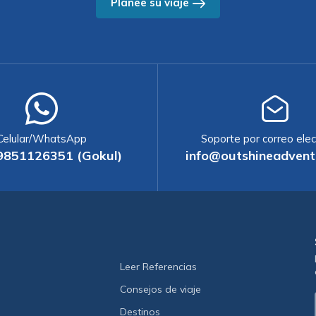
Planee su viaje
Celular/WhatsApp
Soporte por correo elec
9851126351 (Gokul)
info@outshineadvent
Leer Referencias
Consejos de viaje
Destinos