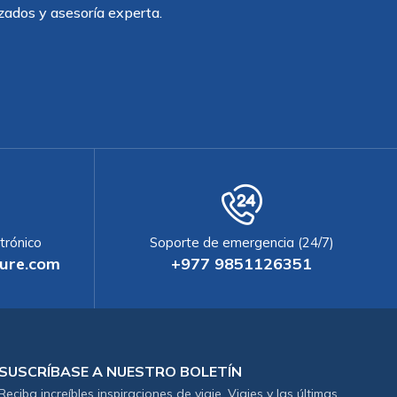
zados y asesoría experta.
trónico
Soporte de emergencia (24/7)
ure.com
+977 9851126351
SUSCRÍBASE A NUESTRO BOLETÍN
Reciba increíbles inspiraciones de viaje. Viajes y las últimas