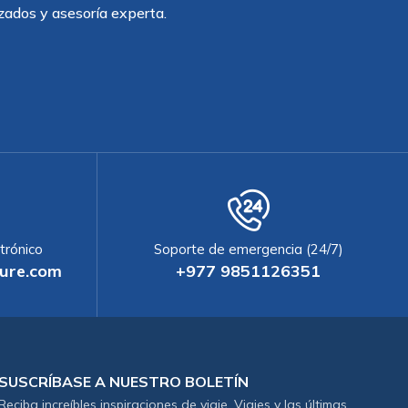
zados y asesoría experta.
trónico
Soporte de emergencia (24/7)
ure.com
+977 9851126351
SUSCRÍBASE A NUESTRO BOLETÍN
Reciba increíbles inspiraciones de viaje. Viajes y las últimas