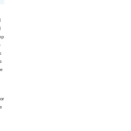
l
l
mp
e
s
a
te
ar
e