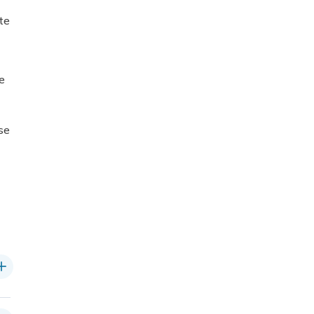
te
e
se