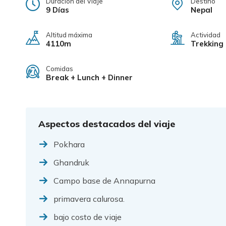
Duración del Viaje
Destino
9 Días
Nepal
Altitud máxima
Actividad
4110m
Trekking
Comidas
Break + Lunch + Dinner
Aspectos destacados del viaje
Pokhara
Ghandruk
Campo base de Annapurna
primavera calurosa.
bajo costo de viaje