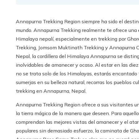
Annapurna Trekking Region siempre ha sido el destino 
mundo. Annapurna Trekking realmente te ofrece una ex
Himalaya nepalí, especialmente en trekking por Gh
Trekking, Jomsom Muktinath Trekking y Annapurna Circ
Nepal, la cordillera del Himalaya Annapurna se disti
inolvidables de amanecer y ocaso. Al estar en las d
no se trata solo de los Himalayas, estarás encantado 
sumerjas en su belleza natural, recorras los pueblos cu
trekking en Annapurna, Nepal.
Annapurna Trekking Region ofrece a sus visitantes una 
la tierra mágica de la manera que deseen. Para aquell
comprendan las mejores vistas del amanecer y el ata
populares sin demasiado esfuerzo, la caminata de Ghor