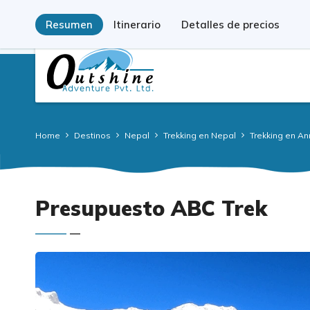
Registrado por el Gobierno: 77339/067/068
Licencia de Turi
Resumen
Itinerario
Detalles de precios
Home
Destinos
Nepal
Trekking en Nepal
Trekking en A
Presupuesto ABC Trek