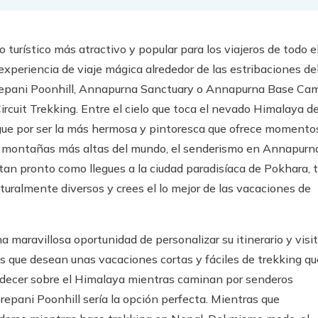
turístico más atractivo y popular para los viajeros de todo e
periencia de viaje mágica alrededor de las estribaciones de
orepani Poonhill, Annapurna Sanctuary o Annapurna Base Ca
uit Trekking. Entre el cielo que toca el nevado Himalaya d
ngue por ser la más hermosa y pintoresca que ofrece momento
iez montañas más altas del mundo, el senderismo en Annapurn
tan pronto como llegues a la ciudad paradisíaca de Pokhara, 
lturalmente diversos y crees el lo mejor de las vacaciones de
maravillosa oportunidad de personalizar su itinerario y visit
os que desean unas vacaciones cortas y fáciles de trekking qu
rdecer sobre el Himalaya mientras caminan por senderos
epani Poonhill sería la opción perfecta. Mientras que