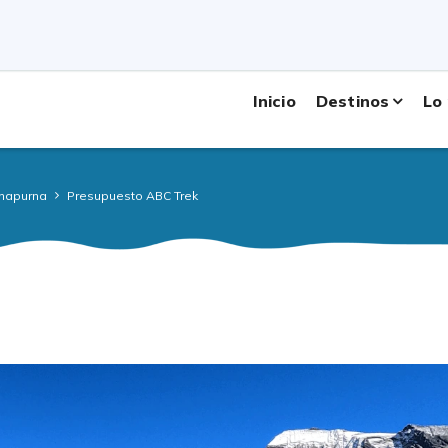
smo: 1223/067
¿Neces
Inicio
Destinos
Lo
nnapurna
Presupuesto ABC Trek