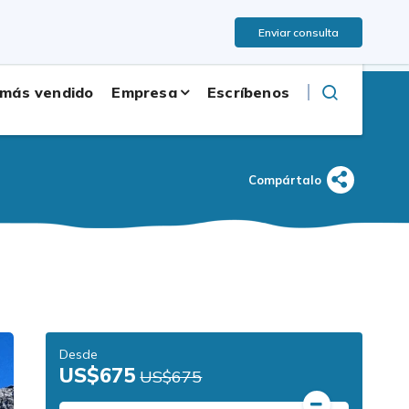
Idioma Inglés
ita ayuda? Llámanos:
+977 9851126351
Enviar consulta
 más vendido
Empresa
Escríbenos
Compártalo
Desde
US$675
US$675