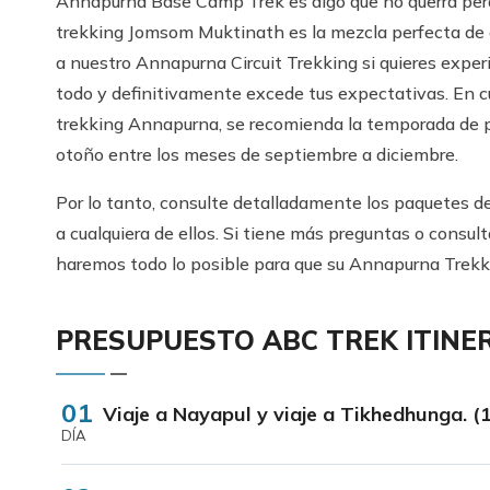
Annapurna Base Camp Trek es algo que no querrá per
trekking Jomsom Muktinath es la mezcla perfecta de c
a nuestro Annapurna Circuit Trekking si quieres experi
todo y definitivamente excede tus expectativas. En cu
trekking Annapurna, se recomienda la temporada de 
otoño entre los meses de septiembre a diciembre.
Por lo tanto, consulte detalladamente los paquetes 
a cualquiera de ellos. Si tiene más preguntas o consu
haremos todo lo posible para que su Annapurna Trekki
PRESUPUESTO ABC TREK ITINE
01
Viaje a Nayapul y viaje a Tikhedhunga. (
DÍA