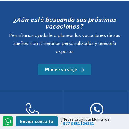
¿Aún está buscando sus próximas
vacaciones?
Permítanos ayudarle a planear las vacaciones de sus
sueños, con itinerarios personalizados y asesoría
experta.
Planee su viaje
¿Necesita ayuda? Llámanos
Enviar consulta
Soporte telefónico
Celular/WhatsApp
+977 9851126351
+977 1 4701444
+977 9851126351