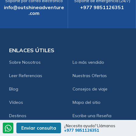
Soporte por correo electrónico
Soporte de emergencia (24/7)
info@outshineadventure
+977 9851126351
.com
ENLACES ÚTILES
Sobre Nosotros
Lo más vendido
Leer Referencias
Nuestras Ofertas
Blog
Consejos de viaje
Vídeos
Mapa del sitio
Destinos
Escribe una Reseña
¿Necesita ayuda? Llámanos
Enviar consulta
Fotos
Escríbenos
+977 9851126351