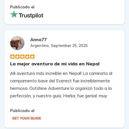
de nuestra llegada, dejó todo bien organizado. El guía
Publicado el
(Novo) y los porteadores del trekking fueron
excepcionales. Nuevamente, ya en el trekking,
ajustaron las rutas y paradas a nuestro nivel y
nuestras solicitudes. Muy profesionales. Totalmente
Anna77
recomendado para cualquiera que quiera vivir esta
Argentina,
September 25, 2025
experiencia, que sin duda será inolvidable.
La mejor aventura de mi vida en Nepal
¡Mi aventura más increíble en Nepal! La caminata al
campamento base del Everest fue increíblemente
hermosa. Outshine Adventure lo organizó todo a la
perfección, y nuestro guía, Harka, fue genial: muy
profesional, amable y siempre se preocupó por
nuestra seguridad. Sin duda, una aventura única que
Publicado el
recomiendo al 100%. ¡Muchas gracias, Outshine
Adventure y Harka!