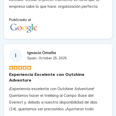
empresa sabe lo que hace: organización perfecta,
guías súper atentos y un acompañamiento constante
durante todo el recorrido.
Publicado el
Algo que me encantó es que se preocupan mucho por
quienes hablamos español, así que en ningún
momento me sentí perdido ni con dudas. Todo
Ignacio Omella
estuvo muy bien explicado, el ritmo del trekking fue
I
Spain,
October 25, 2025
ideal y siempre hubo buena onda.
Recomiendo muchísimo esta agencia, especialmente
Experiencia Excelente con Outshine
Adventure
si buscas sentirte seguro, bien guiado y disfrutar al
máximo del Everest sin complicaciones. Sin duda
¡Experiencia excelente con Outshine Adventure!
repetiría con ellos.
Queríamos hacer el trekking al Campo Base del
Everest y, debido a nuestra disponibilidad de días
(14), queríamos ser precavidos. ¡Ajustaron todo
perfectamente! Gokul (con perfecto español), antes