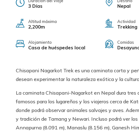
Duración del Viaje
Destino
3 Días
Nepal
Altitud máxima
Actividad
2,200m
Trekking
Alojamiento
Comidas
Casa de huéspedes local
Desayuno
Chisapani Nagarkot Trek es una caminata corta y perf
desean experimentar la naturaleza exótica y la cultur
La caminata Chisapani-Nagarkot en Nepal dura tres dí
famosos para los lugareños y los viajeros cerca de K
donde podrá observar animales salvajes y aves. Además
y tradición de Tamang y Newari. Incluso podrá ver lo
Annapurna (8.091 m), Manaslu (8.156 m), Ganesh Him