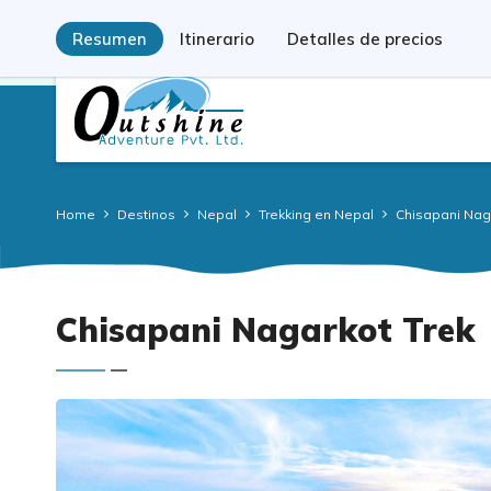
Registrado por el Gobierno: 77339/067/068
Licencia de Turi
Resumen
Itinerario
Detalles de precios
Home
Destinos
Nepal
Trekking en Nepal
Chisapani Nag
Chisapani Nagarkot Trek