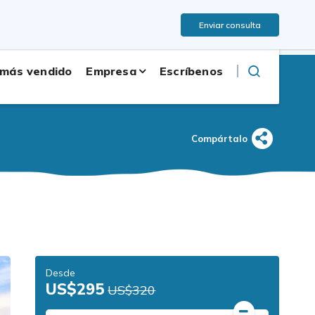
Idioma Inglés
ita ayuda? Llámanos:
+977 9851126351
Enviar consulta
 más vendido
Empresa
Escríbenos
Compártalo
Desde
US$295
US$320