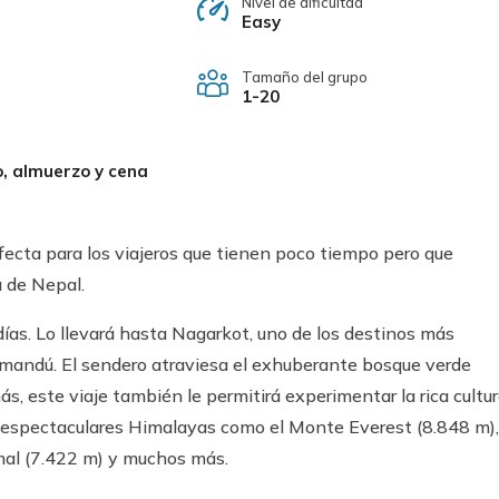
Nivel de dificultad
Easy
Tamaño del grupo
1-20
, almuerzo y cena
ecta para los viajeros que tienen poco tiempo pero que
a de Nepal.
as. Lo llevará hasta Nagarkot, uno de los destinos más
atmandú. El sendero atraviesa el exhuberante bosque verde
, este viaje también le permitirá experimentar la rica cultu
s espectaculares Himalayas como el Monte Everest (8.848 m),
al (7.422 m) y muchos más.