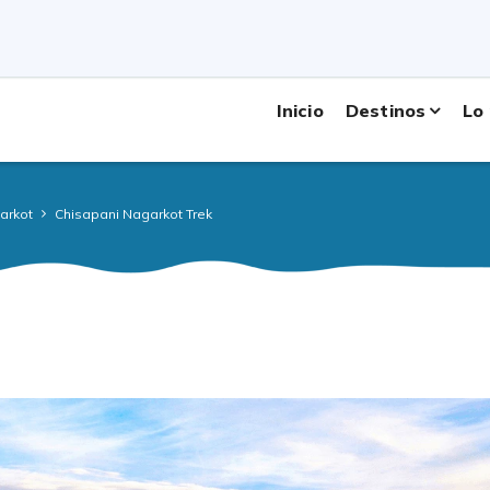
smo: 1223/067
¿Neces
Inicio
Destinos
Lo
arkot
Chisapani Nagarkot Trek