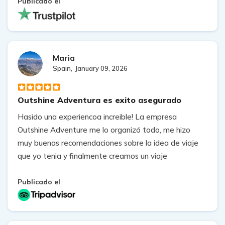
en todo momento y se aseguró de que estuviera
Publicado el
bien. Gracias por todo y espero volver pronto con
vosotros.
Maria
Spain,
January 09, 2026
Outshine Adventura es exito asegurado
Hasido una experiencoa increible! La empresa
Outshine Adventure me lo organizó todo, me hizo
muy buenas recomendaciones sobre la idea de viaje
que yo tenia y finalmente creamos un viaje
totalmente a mi medida, con guia privado y
porteador. Gokul me respondió en todo momento
Publicado el
durante los meses que estuve planificando el viaje
hasta la contratacion. Les doy un diez y lo
recomiendo sin ninguna duda. Es una agencia