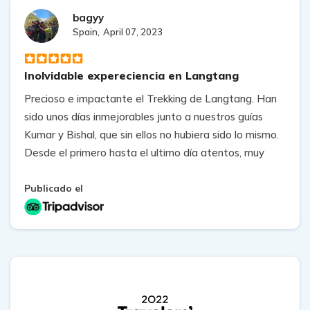
profesional, me he sentido comoda y desconectada,
bagyy
disfrutando del viaje porque ellos se encargaron de
Spain,
April 07, 2023
todos los detalles desde que llegué hasta que me fui
Inolvidable expereciencia en Langtang
Precioso e impactante el Trekking de Langtang. Han
sido unos días inmejorables junto a nuestros guías
Kumar y Bishal, que sin ellos no hubiera sido lo mismo.
Desde el primero hasta el ultimo día atentos, muy
responsables en su trabajo, muy profesionales y
familiares, nos iban explicando todo y haciendo que
Publicado el
los días fueran increíbles. Sois geniales!
Contentísimos con la empresa y la gestión del
trekking y su organización desde el principio por parte
de Gokul que nos facilitó todo tipo de información. Un
puntazo que hable español.