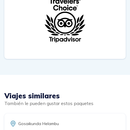
El valle de Langtang te deja boquiabierto, y todo el
Trek en sí es una pasada, cada etapa tiene una
vegetacion y paisajes diferentes. Os animamos a
conocer esta zona y a su gente que además de ser
maravilloso necesitan tanta ayuda.
Un trekking q se adapta a todas las edades y niveles!
Nunca olvidaremos esta gran experiencia y a
vosotros chicos por compartir con nosotros
momentos tan especiales en estos días. ¡¡¡Danebat!!!
Tenéis una familia en España. Abrazos!!!
Viajes similares
También le pueden gustar estos paquetes
Gosaikunda Helambu