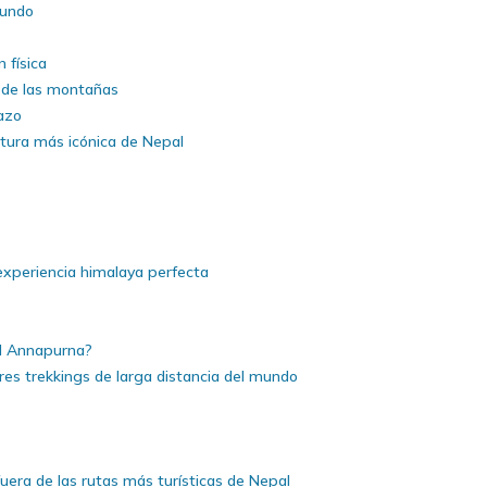
mundo
 física
 de las montañas
azo
ntura más icónica de Nepal
experiencia himalaya perfecta
el Annapurna?
res trekkings de larga distancia del mundo
fuera de las rutas más turísticas de Nepal