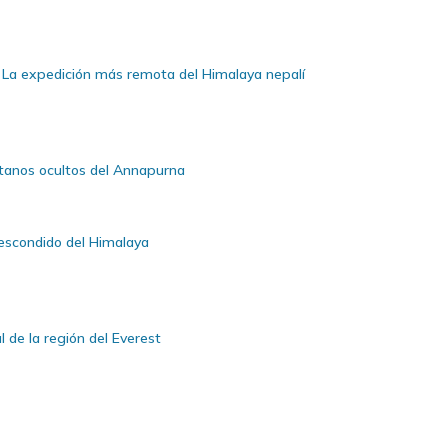
 La expedición más remota del Himalaya nepalí
betanos ocultos del Annapurna
o escondido del Himalaya
l de la región del Everest