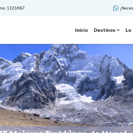
smo: 1223/067
¿Neces
Inicio
Destinos
Lo