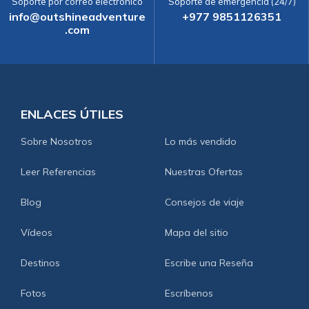
Soporte por correo electrónico
Soporte de emergencia (24/7)
info@outshineadventure
+977 9851126351
.com
ENLACES ÚTILES
Sobre Nosotros
Lo más vendido
Leer Referencias
Nuestras Ofertas
Blog
Consejos de viaje
Vídeos
Mapa del sitio
Destinos
Escribe una Reseña
Fotos
Escríbenos